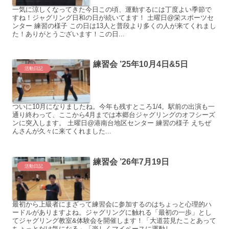
一気に涼しくなってきた今日この頃、運動するには丁度よい季節で
すね！ジャグリング日和の日が続いてます！ 土曜日@栄スポーツセ
ンター 練習の様子 この日は13人と普段より多くの人が来てくれまし
た！ありがとうございます！この日...
練習会 ’25年10月4日&5日
活動日記
ついに10月になりましたね。今年も残すところ1/4。駅前の出演も一
通り終わって、ここから4月までは本郷台ジャグリングのオフシーズ
ンに突入します。 土曜日@港南台地区センター 練習の様子 えちぜ
んさんが久々に来てくれました...
練習会 ’26年7月19日
活動日記
最初から上級者にまざって練習会に参加するのはちょっと心理的ハ
ードルがありますよね。ジャグリングに触れる「最初の一歩」とし
てジャグリング教室&体験会を開催します！「大道芸見たことあって
ちょっとだけ気になる」「楽しくマイペースに運動し...