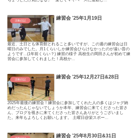
練習会 ’25年1月19日
活動日記
最近、土日とも体育館とれること多いですが、この週の練習会は日
曜日のみでした。月1くらいしか練習会ひらけなかったのが遠い昔の
ようです...(1年前くらい？) 練習の様子 高校生の岡田さんが初めて練
習会に参加してくれました！高校か...
練習会 ’25年12月27日&28日
活動日記
2025年最後の練習会！練習会に参加してくれた人の多くはジャグ納
めだったんじゃないでしょうか本年、練習会に来てくださった皆さ
ん、ブログを覗きに来てくださった皆さんありがとうございまし
た。来年もよろしくお願いします。 土曜日@栄スポー...
練習会 ’25年8月30日&31日