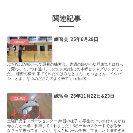
関連記事
練習会 ’25年6月29日
活動日記
ぷちWJDが終わって最初の練習会。先週の賑やかな雰囲気とは打っ
て変わっていつも通り、ほのぼのな感じの本郷台ジャグリングでし
た。 練習の様子 来てくれたのはみなとさん、かつきさん、イシバ
シ、とよ、なつめださんのよく来てくれる5名...
練習会 ’25年11月22日&23日
活動日記
土曜日@栄スポーツセンター 練習の様子 小学生のけいすけくんがお
母さんと一緒に参加してくれました！3ボールカスケードできるか
な？って思ってましたが、なんと6ボールを投げてました！凄すぎま