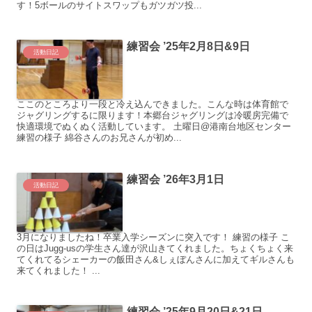
す！5ボールのサイトスワップもガツガツ投...
練習会 ’25年2月8日&9日
活動日記
ここのところより一段と冷え込んできました。こんな時は体育館で
ジャグリングするに限ります！本郷台ジャグリングは冷暖房完備で
快適環境でぬくぬく活動しています。 土曜日@港南台地区センター
練習の様子 綿谷さんのお兄さんが初め...
練習会 ’26年3月1日
活動日記
3月になりましたね！卒業入学シーズンに突入です！ 練習の様子 こ
の日はJugg-usの学生さん達が沢山きてくれました。ちょくちょく来
てくれてるシェーカーの飯田さん&しぇぼんさんに加えてギルさんも
来てくれました！ ...
練習会 ’25年9月20日&21日