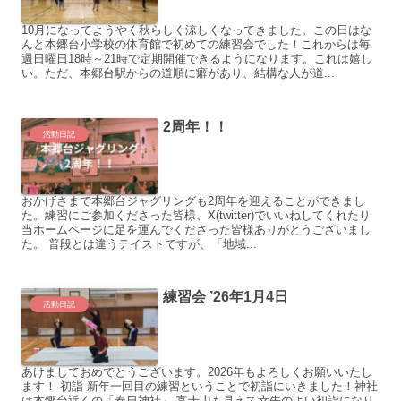
10月になってようやく秋らしく涼しくなってきました。この日はな
んと本郷台小学校の体育館で初めての練習会でした！これからは毎
週日曜日18時～21時で定期開催できるようになります。これは嬉し
い。ただ、本郷台駅からの道順に癖があり、結構な人が道...
2周年！！
活動日記
おかげさまで本郷台ジャグリングも2周年を迎えることができまし
た。練習にご参加くださった皆様、X(twitter)でいいねしてくれたり
当ホームページに足を運んでくださった皆様ありがとうございまし
た。 普段とは違うテイストですが、「地域...
練習会 ’26年1月4日
活動日記
あけましておめでとうございます。2026年もよろしくお願いいたし
ます！ 初詣 新年一回目の練習ということで初詣にいきました！神社
は本郷台近くの「春日神社」 富士山も見えて幸先のよい初詣になり