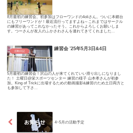
8月最初の練習会。初参加はフローワンドの4oliさん。ついに本郷台
にもフリーワンドが！最近流行ってますよね～これまではサークル
の練習があってこれなかったそう。これからよろしくお願いしま
す。つーさんが友人のふかさわさんを連れてきてくれました...
練習会 ’25年5月3日&4日
活動日記
5月最初の練習会！沢山の人が来てくれていい滑り出しになりまし
た！ 土曜日@栄スポーツセンター 練習の様子 山本孝さんが初参
加。King of Trickに出場するための動画撮影&練習のため土日両方と
も参加して下さ...
4~5月の活動予定