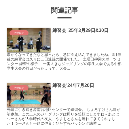
関連記事
練習会 ’25年3月29日&30日
活動日記
暖かくなってきたなと思ったら、急に冷え込んできましたね。3月最
後の練習会は久々に二日連続の開催でした。 土曜日@栄スポーツセ
ンター 練習の様子 一番大きなジャグリングの学生大会である中部
学生大会の前日だったようで、大会...
練習会’24年7月20日
活動日記
先週に引き続き港南台地区センターで練習会。 ちょろすけさん達が
初参加。この二人のジャグリングは周りを笑顔にしますね～あとは
つーさんが大学時代の友人、やまもとさんを連れてきてくれまし
た！つーさんと一緒に仲良くひたすらパッシング練習 ...