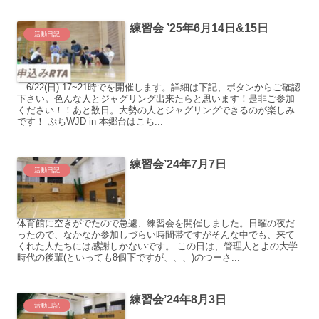
練習会 ’25年6月14日&15日
活動日記
6/22(日) 17~21時でを開催します。詳細は下記、ボタンからご確認
下さい。色んな人とジャグリング出来たらと思います！是非ご参加
ください！！あと数日。大勢の人とジャグリングできるのが楽しみ
です！ ぷちWJD in 本郷台はこち...
練習会’24年7月7日
活動日記
体育館に空きがでたので急遽、練習会を開催しました。日曜の夜だ
ったので、なかなか参加しづらい時間帯ですがそんな中でも、来て
くれた人たちには感謝しかないです。 この日は、管理人とよの大学
時代の後輩(といっても8個下ですが、、、)のつーさ...
練習会’24年8月3日
活動日記