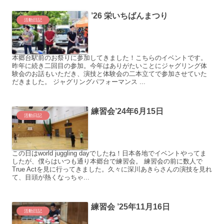
’26 栄いちばんまつり
活動日記
本郷台駅前のお祭りに参加してきました！こちらのイベントです。
昨年に続き二回目の参加。今年はありがたいことにジャグリング体
験会のお話もいただき、演技と体験会の二本立てで参加させていた
だきました。 ジャグリングパフォーマンス ...
練習会’24年6月15日
活動日記
この日はworld juggling dayでしたね！日本各地でイベントやってま
したが、僕らはいつも通り本郷台で練習会。 練習会の前に数人で
True Actを見に行ってきました。久々に深川あきらさんの演技を見れ
て、目頭が熱くなっちゃ...
練習会 ’25年11月16日
活動日記