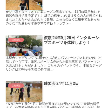
かなり寒くなってきて紅葉シーズン到来ですね！11月は暖房無しで
練習会乗り切る予定です！ 練習の様子 この日は多くの人が来てくれ
ました！わたやさんが久々に参加。こっちの近くに用事でもあった
のかな？相変わらず激ウマですね！トップレ...
依頼’24年9月29日 インクルーシ
活動日記
ブスポーツを体験しよう！
本郷台ジャグリングも1周年だし記念にパフォーマンスしたいね、と
話してたら丁度、栄区スポーツ協会から本郷台駅前でパフォーマン
スのお話をいただきました！ こちらのイベントです。 本郷台ジャグ
リングは13時から30分の枠で演...
練習会’24年11月3日
活動日記
ついに今年も後2か月。時間が過ぎるのは早いですね～ 練習の様子
さて、体育館が予約できない日が続いて久々の練習会でしたが、新