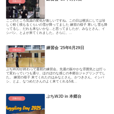
活動日記
ここのところ気温の変化が激しいですね。この日は横浜にしては珍
しく軽く積もるくらいの雪が降ってました 練習の様子 寒いし雪も降
ってるし、だれも来ないかな...と思ってましたが、みなとさん、イ
シバシ、とよが来てくれました。さらに、...
練習会 ’25年6月29日
活動日記
ぷちWJDが終わって最初の練習会。先週の賑やかな雰囲気とは打っ
て変わっていつも通り、ほのぼのな感じの本郷台ジャグリングでし
た。 練習の様子 来てくれたのはみなとさん、かつきさん、イシバ
シ、とよ、なつめださんのよく来てくれる5名...
ぷちWJD in 本郷台
活動日記