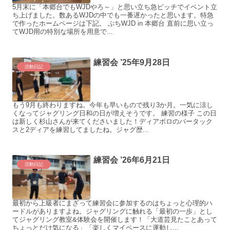
5月末に「本郷台でもWJDやろ～」と思い立ち急ピッチでイベント立
ち上げました。数あるWJDの中でも一番遅かったと思います。特急
で作ったホームページは下記。 ぷちWJD in 本郷台 直前に思い立っ
てWJD用の特別な場所を用意で...
練習会 ’25年9月28日
活動日記
もう9月も終わりますね。今年も早いもので残り3か月。一気に涼し
くなってジャグリング日和の日が増えそうです。 練習の様子 この日
は新しく杉山さんが来てくださいました！ディアボロのバータック
スと2ディアを練習してましたね。ジャグ歴...
練習会 ’26年6月21日
活動日記
最初から上級者にまざって練習会に参加するのはちょっと心理的ハ
ードルがありますよね。ジャグリングに触れる「最初の一歩」とし
てジャグリング教室&体験会を開催します！「大道芸見たことあって
ちょっとだけ気になる」「楽しくマイペースに運動し...