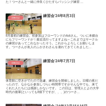
た！つーさんと一緒に仲良くひたすらパッシング練習 ...
練習会’24年8月3日
活動日記
8月最初の練習会。初参加はフローワンドの4oliさん。ついに本郷台
にもフリーワンドが！最近流行ってますよね～これまではサークル
の練習があってこれなかったそう。これからよろしくお願いしま
す。つーさんが友人のふかさわさんを連れてきてくれました...
練習会’24年7月7日
活動日記
体育館に空きがでたので急遽、練習会を開催しました。日曜の夜だ
ったので、なかなか参加しづらい時間帯ですがそんな中でも、来て
くれた人たちには感謝しかないです。 この日は、管理人とよの大学
時代の後輩(といっても8個下ですが、、、)のつーさ...