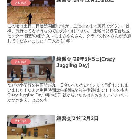
練習会 ’24年12月15&16日
活動日記
この週は土日二日連続開催!ですが、主催のとよは風邪でダウン。皆
様、流行ってるそうなのでお気をつけ下さい。 土曜日@港南台地区
センター 練習の様子 久々にまさやんさん、クラブの鈴木さんが参加
してくださいました！二人とも1年...
練習会 ’26年5月5日[Crazy
活動日記
Juggling Day]
なぜか小学校の体育館が丸一日空いていたのでノリで予約してしま
いました！なんと利用時間は午前9時から午後9時まで！！その名も
Crazy Juggling Day! 朝の様子 朝からいたのはあおさん、イシバシ、
かつきさん、とよの4...
練習会’24年3月2日
活動日記