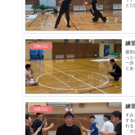
とだ
練習
活動日記
最初
っと
一歩
とあ
練習
活動日記
すみ
する
れる
「大