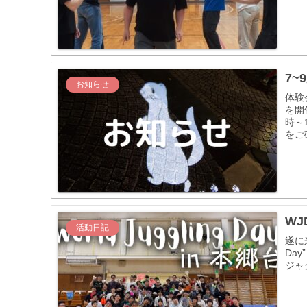
7~
お知らせ
体験
を開
時～
をご
WJ
活動日記
遂に来
Da
ジャ