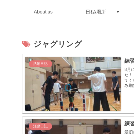
About us
日程/場所
ジャグリング
練習
活動日記
8月
た！
てく
み期
練習
活動日記
最初