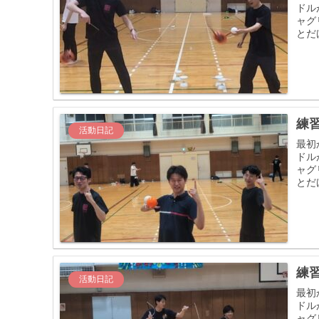
ドル
ャグ
とだ
練習
活動日記
最初
ドル
ャグ
とだ
練習
活動日記
最初
ドル
ャグ