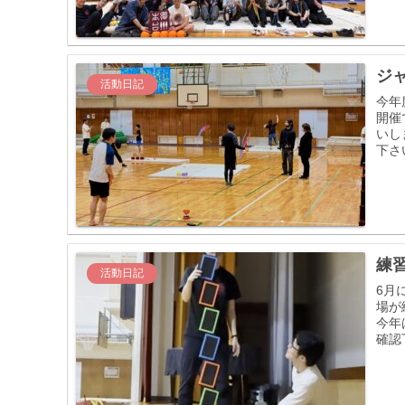
ジャ
活動日記
今年
開催
いし
下さい
練習
活動日記
6月
場が
今年
確認